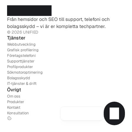
Från hemsidor och SEO till support, telefoni och 
bolagsskydd – vi är er kompletta techpartner.
© 2026 UNIFIED
Tjänster
Webbutveckling
Grafisk profilering
Företagstelefoni
Supporttjänster
Profilprodukter
Sökmotoroptimering
Bolagsskydd
IT-tjänster & drift
Övrigt
Om oss
Produkter
Kontakt
Konsultation
H
a
r
d
u
f
r
å
g
o
r
?