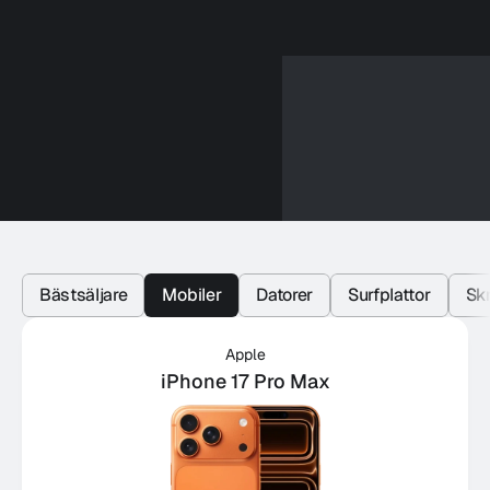
Bästsäljare
Mobiler
Datorer
Surfplattor
Skr
Apple
iPhone 17 Pro Max